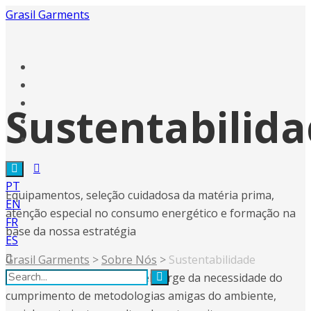
Grasil Garments
Sustentabilid
PT
Equipamentos, seleção cuidadosa da matéria prima,
EN
atenção especial no consumo energético e formação na
FR
base da nossa estratégia
ES
Grasil Garments
>
Sobre Nós
>
Sustentabilidade
Uma moda mais sustentável surge da necessidade do
cumprimento de metodologias amigas do ambiente,