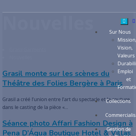
Nouvelles
Sur Nous
Mission
Vision,
Grasil Garments
Valeurs
Nouvelles
Durabili
Emploi
Grasil monte sur les scènes du
et
Théâtre des Folies Bergère à Paris
Formati
Grasil a créé l’union entre l’art du spectacle et la couture,
Collections
dans le casting de la pièce «…
Commercialis
Séance photo Affari Fashion Design à
Gestion de
Pena D’Água Boutique Hotel & Villas