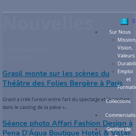
Nouvelles
Sur Nous
Mission
Vision,
Grasil Garments
Valeurs
Nouvelles
Durabili
Emploi
Grasil monte sur les scènes du
et
Théâtre des Folies Bergère à Paris
Formati
Grasil a créé l’union entre l’art du spectacle et la couture,
Collections
dans le casting de la pièce «…
Commercialis
Séance photo Affari Fashion Design à
Gestion de
Pena D’Água Boutique Hotel & Villas